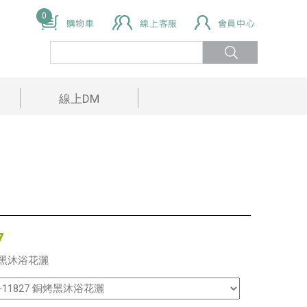
0
線上DM
7
黑沐浴花灑