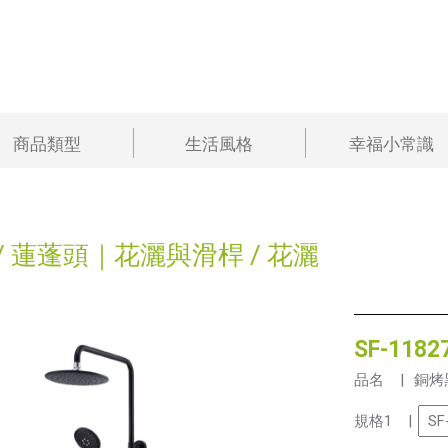
商品類型
生活風格
幸福小常識
/
蓮蓬頭｜花灑與滑桿
/
花灑
SF-1182
品名 |
銅烤
規格1 |