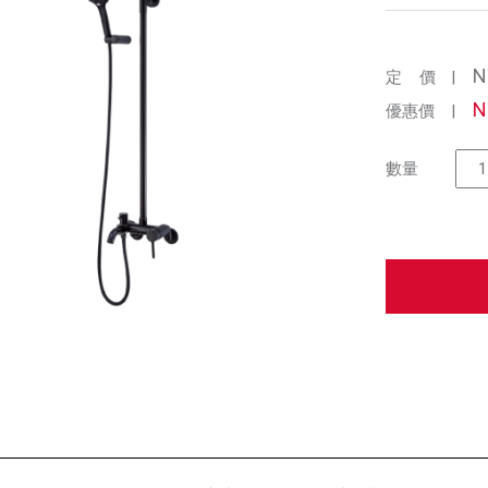
N
定 價
|
N
優惠價
|
數量