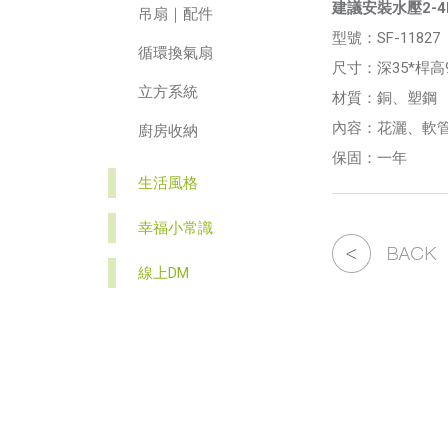
建議安裝水壓2-
吊扇｜配件
型號：SF-11827
循環換氣扇
尺寸：深35*桿高9
立方系統
材質：銅、塑鋼
內容：花灑、軟
廚房收納
保固：一年
生活風格
幸福小常識
線上DM