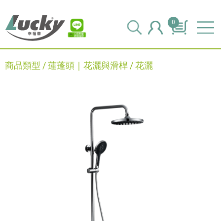
0
商品類型 /
蓮蓬頭｜花灑與滑桿
/
花灑