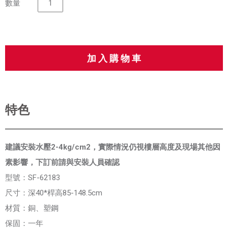
數量
特色
建議安裝水壓2-4kg/cm2，實際情況仍視樓層高度及現場其他因
素影響，下訂前請與安裝人員確認
型號：SF-62183
尺寸：深40*桿高85-148.5cm
材質：銅、塑鋼
保固：一年