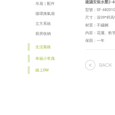
建議安裝水壓2-
吊扇｜配件
型號：SF-68201
循環換氣扇
尺寸：深39*桿高9
立方系統
材質：不鏽鋼
內容：花灑、軟
廚房收納
保固：一年
生活風格
幸福小常識
線上DM