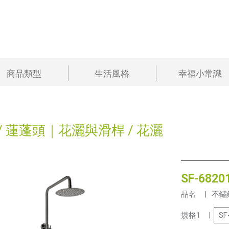
商品類型
生活風格
幸福小常識
/
蓮蓬頭｜花灑與滑桿
/
花灑
SF-6820
品名 |
不鏽
規格1 |