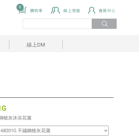
0
線上DM
1G
鋼槍灰沐浴花灑