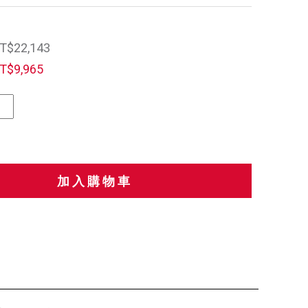
T$22,143
T$9,965