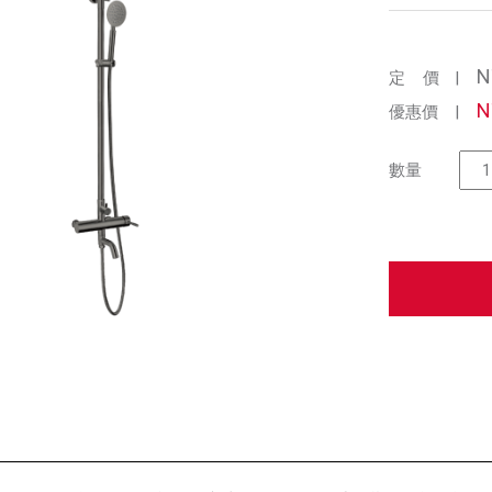
N
定 價
|
N
優惠價
|
數量